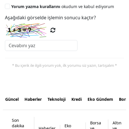
Yorum yazma kurallarını
okudum ve kabul ediyorum
Aşağıdaki görselde işlemin sonucu kaçtır?
* Bu içerik ile ilgili yorum yok, ilk yorumu siz yazın, tartışalım *
Güncel
Haberler
Teknoloji
Kredi
Eko Gündem
Bors
Son
Borsa
Altın
dakika
Eko
Haberler
ve
ve