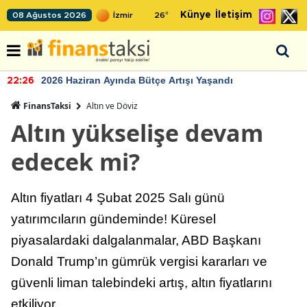
Künye
İletişim
08 Ağustos 2026
26
°
2026 Haziran Ayında Bütçe Artışı Yaşandı
22:26
FinansTaksi
Altın ve Döviz
Altın yükselişe devam
edecek mi?
Altın fiyatları 4 Şubat 2025 Salı günü
yatırımcıların gündeminde! Küresel
piyasalardaki dalgalanmalar, ABD Başkanı
Donald Trump’ın gümrük vergisi kararları ve
güvenli liman talebindeki artış, altın fiyatlarını
etkiliyor.