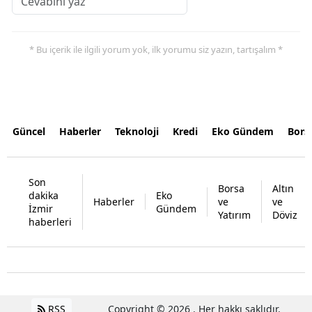
* Bu içerik ile ilgili yorum yok, ilk yorumu siz yazın, tartışalım *
Güncel
Haberler
Teknoloji
Kredi
Eko Gündem
Bors
Son
Borsa
Altın
dakika
Eko
Haberler
ve
ve
İzmir
Gündem
Yatırım
Döviz
haberleri
RSS
Copyright © 2026 . Her hakkı saklıdır.