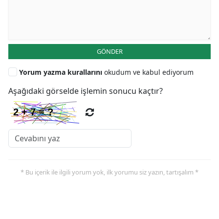
GÖNDER
Yorum yazma kurallarını
okudum ve kabul ediyorum
Aşağıdaki görselde işlemin sonucu kaçtır?
* Bu içerik ile ilgili yorum yok, ilk yorumu siz yazın, tartışalım *