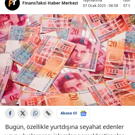
Yayınlanma
Günce
FinansTaksi Haber Merkezi
07 Ocak 2025 - 06:58
07 Oca
Abone Ol
Bugün, özellikle yurtdışına seyahat edenler