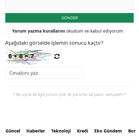
GÖNDER
Yorum yazma kurallarını
okudum ve kabul ediyorum
Aşağıdaki görselde işlemin sonucu kaçtır?
* Bu içerik ile ilgili yorum yok, ilk yorumu siz yazın, tartışalım *
Güncel
Haberler
Teknoloji
Kredi
Eko Gündem
Bors