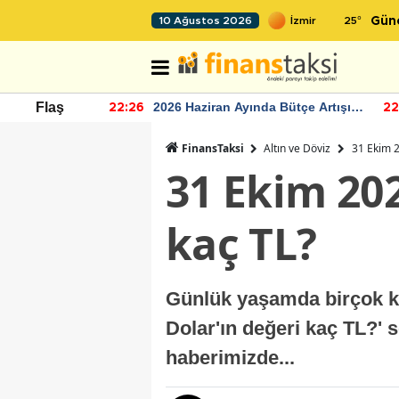
25
°
10 Ağustos 2026
Gün
r seviyesinin
2026 Haziran Ayında Bütçe Artışı
Flaş
22:26
22
Yaşandı
FinansTaksi
Altın ve Döviz
31 Ekim 2
31 Ekim 20
kaç TL?
Günlük yaşamda birçok kiş
Dolar'ın değeri kaç TL?' 
haberimizde...