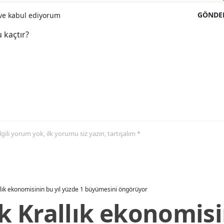
GÖNDE
e kabul ediyorum
 kaçtır?
 ilgili yorum yok, ilk yorumu siz yazın, tartışalım *
allık ekonomisinin bu yıl yüzde 1 büyümesini öngörüyor
ik Krallık ekonomisi