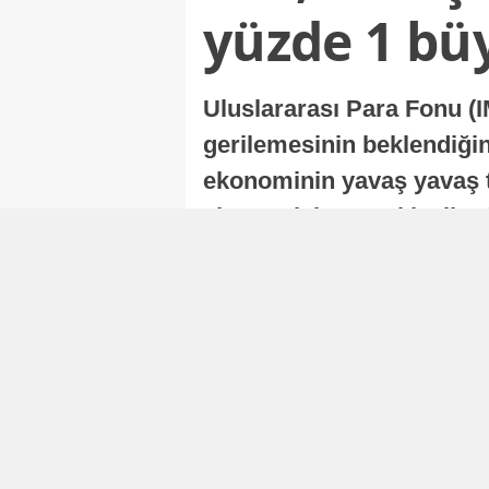
yüzde 1 bü
Uluslararası Para Fonu (I
gerilemesinin beklendiğini
ekonominin yavaş yavaş t
ekonomisi, sonraki yıllard
Nur Duman