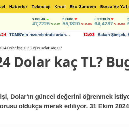
cel
Haberler
Teknoloji
Kredi
Eko Gündem
Borsa Ve Yatı
DOLAR
EURO
STERLIN
47,7225
55,1820
64,4287
%0.01
%-0.06
%-0.03
TCMB'nin rezervlerinde artan
Bakan Şimşek, 
:24
12:03
momentum devam ediyor
için umut verici
bulundu
024 Dolar kaç TL? Bugün Dolar kaç TL?
24 Dolar kaç TL? Bu
i, Dolar'ın güncel değerini öğrenmek istiyo
sorusu oldukça merak ediliyor. 31 Ekim 202