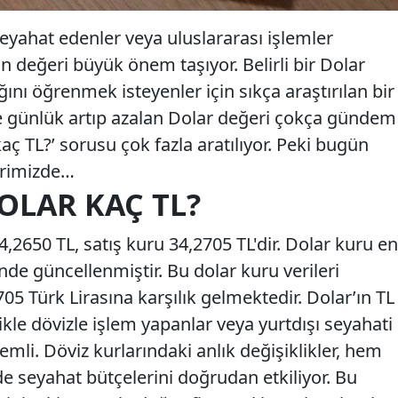
seyahat edenler veya uluslararası işlemler
ın değeri büyük önem taşıyor. Belirli bir Dolar
ığını öğrenmek isteyenler için sıkça araştırılan bir
kle günlük artıp azalan Dolar değeri çokça gündem
aç TL?’ sorusu çok fazla aratılıyor. Peki bugün
erimizde…
DOLAR KAÇ TL?
,2650 TL, satış kuru 34,2705 TL'dir. Dolar kuru en
nde güncellenmiştir. Bu dolar kuru verileri
5 Türk Lirasına karşılık gelmektedir. Dolar’ın TL
ikle dövizle işlem yapanlar veya yurtdışı seyahati
emli. Döviz kurlarındaki anlık değişiklikler, hem
e seyahat bütçelerini doğrudan etkiliyor. Bu