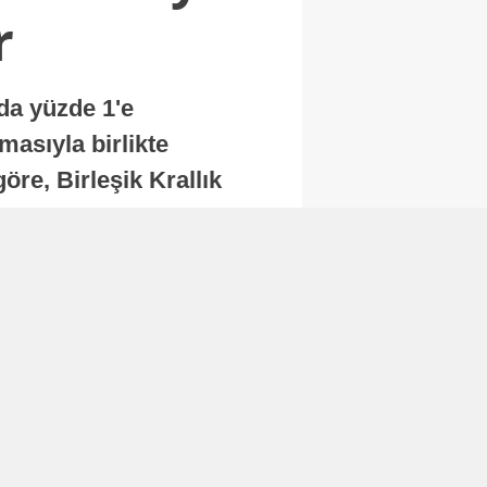
r
nda yüzde 1'e
masıyla birlikte
re, Birleşik Krallık
.
Abone Ol
Finans