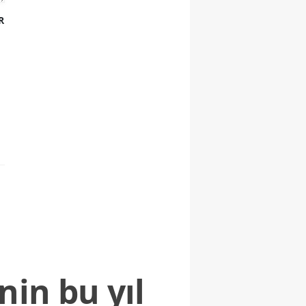
R
nin bu yıl