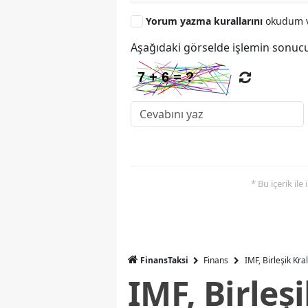
Yorum yazma kurallarını
okudum v
Aşağıdaki görselde işlemin sonucu
* Bu içerik ile
FinansTaksi
Finans
IMF, Birleşik Kr
IMF, Birleş