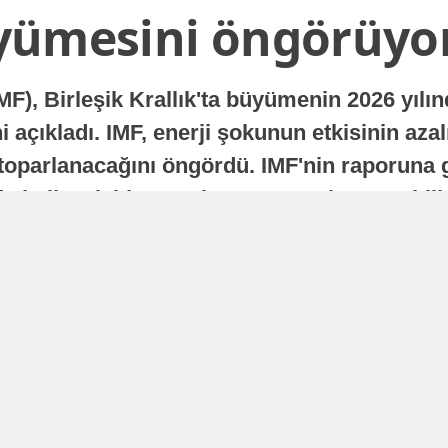
yümesini öngörüyo
MF), Birleşik Krallık'ta büyümenin 2026 yılı
 açıkladı. IMF, enerji şokunun etkisinin azal
oparlanacağını öngördü. IMF'nin raporuna gö
a istikrarlı bir toparlanma süreci yaşayabilir
Yayınlanma
16 Temmuz 2026 - 22:37