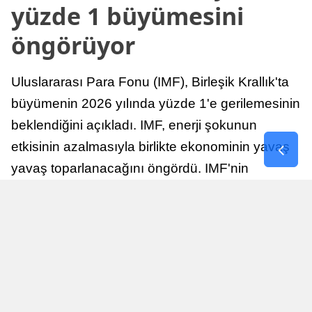
yüzde 1 büyümesini
öngörüyor
Uluslararası Para Fonu (IMF), Birleşik Krallık'ta
büyümenin 2026 yılında yüzde 1'e gerilemesinin
beklendiğini açıkladı. IMF, enerji şokunun
etkisinin azalmasıyla birlikte ekonominin yavaş
yavaş toparlanacağını öngördü. IMF'nin
raporuna göre, Birleşik Krallık ekonomisi,
sonraki yıllarda istikrarlı bir toparlanma süreci
yaşayabilir.
Yayınlanma
Nur Duman
16 Temmuz 2026 - 22:37