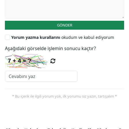
GÖNDER
Yorum yazma kurallarını
okudum ve kabul ediyorum
Aşağıdaki görselde işlemin sonucu kaçtır?
* Bu içerik ile ilgili yorum yok, ilk yorumu siz yazın, tartışalım *