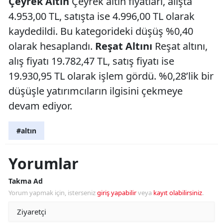
Çeyrek Altın
Çeyrek altın fiyatları, alışta
4.953,00 TL, satışta ise 4.996,00 TL olarak
kaydedildi. Bu kategorideki düşüş %0,40
olarak hesaplandı.
Reşat Altını
Reşat altını,
alış fiyatı 19.782,47 TL, satış fiyatı ise
19.930,95 TL olarak işlem gördü. %0,28’lik bir
düşüşle yatırımcıların ilgisini çekmeye
devam ediyor.
#altın
Yorumlar
Takma Ad
Yorum yapmak için, isterseniz
giriş yapabilir
veya
kayıt olabilirsiniz
.