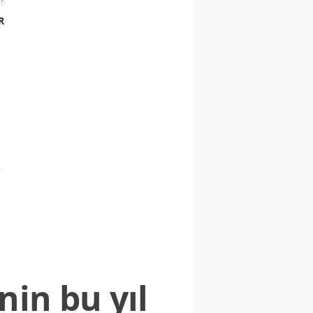
R
nin bu yıl