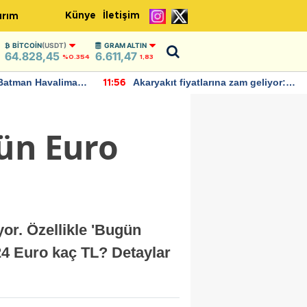
Künye
İletişim
ırım
BITCOIN
(USDT)
GRAM ALTIN
64.828,45
6.611,47
%0.354
1,83
Batman Havalimanı
Akaryakıt fiyatlarına zam geliyor:
11:56
 açıklamalarda
Yeni tarih açıklandı
gün Euro
or. Özellikle 'Bugün
24 Euro kaç TL? Detaylar