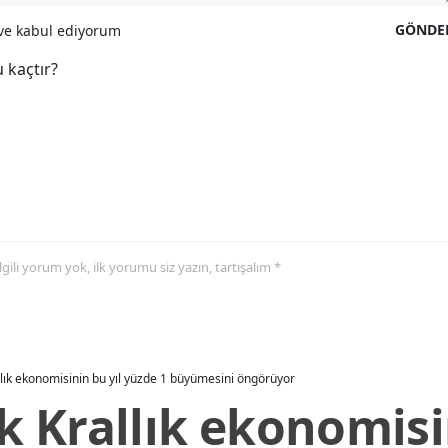
GÖNDE
e kabul ediyorum
 kaçtır?
 ilgili yorum yok, ilk yorumu siz yazın, tartışalım *
allık ekonomisinin bu yıl yüzde 1 büyümesini öngörüyor
ik Krallık ekonomisi