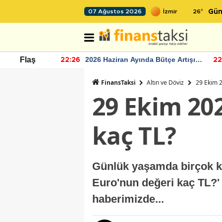
26
°
07 Ağustos 2026
Gün
r seviyesinin
2026 Haziran Ayında Bütçe Artışı
Flaş
22:26
22
Yaşandı
FinansTaksi
Altın ve Döviz
29 Ekim 2
29 Ekim 20
kaç TL?
Günlük yaşamda birçok ki
Euro'nun değeri kaç TL?'
haberimizde...