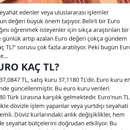
seyahat edenler veya uluslararası işlemler
nun değeri büyük önem taşıyor. Belirli bir Euro
ığını öğrenmek isteyenler için sıkça araştırılan bir
kle günlük artıp azalan Euro değeri çokça gündem
ç TL?’ sorusu çok fazla aratılıyor. Peki bugün Eur
de…
EURO KAÇ TL?
,0847 TL, satış kuru 37,1180 TL'dir. Euro kuru e
inde güncellenmiştir. Bu euro kuru verileri
0 Türk Lirasına karşılık gelmektedir. Euro'nun TL
ikle dövizle işlem yapanlar veya yurtdışı seyahati
emli. Döviz kurlarındaki anlık değişiklikler, hem
e seyahat bütçelerini doğrudan etkiliyor. Bu