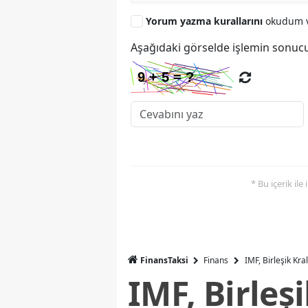
Yorum yazma kurallarını
okudum v
Aşağıdaki görselde işlemin sonucu
* Bu içerik ile
FinansTaksi
Finans
IMF, Birleşik Kr
IMF, Birleş