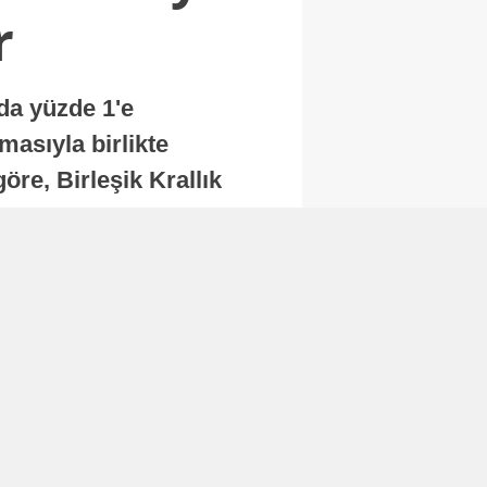
r
nda yüzde 1'e
masıyla birlikte
re, Birleşik Krallık
.
Abone Ol
Finans