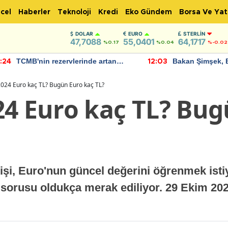
cel
Haberler
Teknoloji
Kredi
Eko Gündem
Borsa Ve Yat
DOLAR
EURO
STERLIN
47,7088
55,0401
64,1717
%0.17
%0.04
%-0.02
TCMB'nin rezervlerinde artan
Bakan Şimşek, 
:24
12:03
momentum devam ediyor
için umut verici
bulundu
024 Euro kaç TL? Bugün Euro kaç TL?
24 Euro kaç TL? Bu
şi, Euro'nun güncel değerini öğrenmek istiy
 sorusu oldukça merak ediliyor. 29 Ekim 20