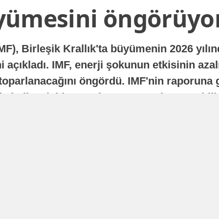
yümesini öngörüyo
MF), Birleşik Krallık'ta büyümenin 2026 yılı
 açıkladı. IMF, enerji şokunun etkisinin azal
oparlanacağını öngördü. IMF'nin raporuna gö
a istikrarlı bir toparlanma süreci yaşayabilir
Yayınlanma
16 Temmuz 2026 - 22:37