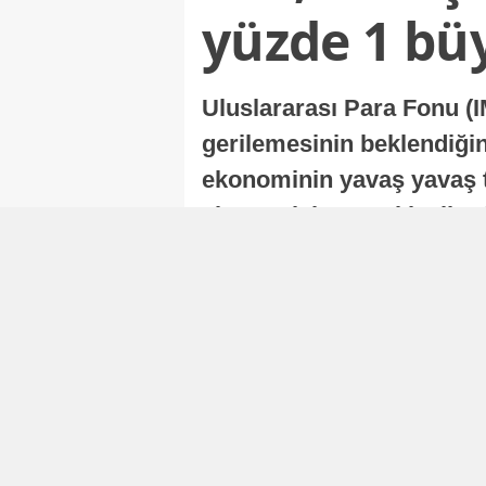
yüzde 1 bü
Uluslararası Para Fonu (I
gerilemesinin beklendiğini
ekonominin yavaş yavaş t
ekonomisi, sonraki yıllard
Nur Duman