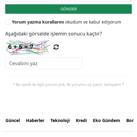
GÖNDER
Yorum yazma kurallarını
okudum ve kabul ediyorum
Aşağıdaki görselde işlemin sonucu kaçtır?
* Bu içerik ile ilgili yorum yok, ilk yorumu siz yazın, tartışalım *
Güncel
Haberler
Teknoloji
Kredi
Eko Gündem
Bors