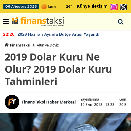
Künye
İletişim
06 Ağustos 2026
26
°
2026 Haziran Ayında Bütçe Artışı Yaşandı
22:26
FinansTaksi
Altın ve Döviz
2019 Dolar Kuru Ne
Olur? 2019 Dolar Kuru
Tahminleri
Yayınlanma
Günce
FinansTaksi Haber Merkezi
15 Ekim 2018 - 13:28
20 Eki