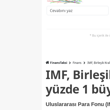
* Bu içerik ile
FinansTaksi
Finans
IMF, Birleşik Kr
IMF, Birleş
yüzde 1 bü
Uluslararası Para Fonu (I