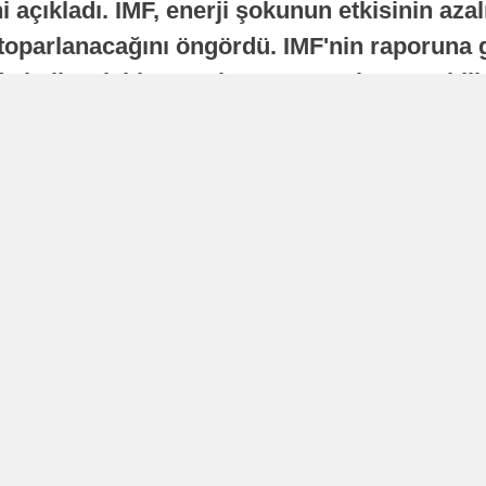
 açıkladı. IMF, enerji şokunun etkisinin azal
oparlanacağını öngördü. IMF'nin raporuna gö
a istikrarlı bir toparlanma süreci yaşayabilir
Yayınlanma
16 Temmuz 2026 - 22:37