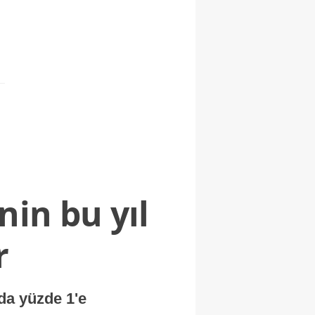
nin bu yıl
r
nda yüzde 1'e