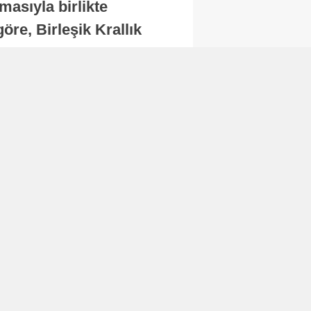
masıyla birlikte
re, Birleşik Krallık
.
Abone Ol
Finans
Bitcoin, 65 bin dolar
seviyesinin altına
düştü...