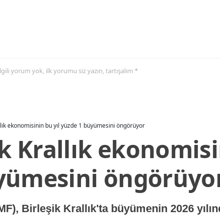
 ilgili yorum yok, ilk yorumu siz yazın, tartışalım *
allık ekonomisinin bu yıl yüzde 1 büyümesini öngörüyor
ik Krallık ekonomisi
yümesini öngörüyo
MF), Birleşik Krallık'ta büyümenin 2026 yılı