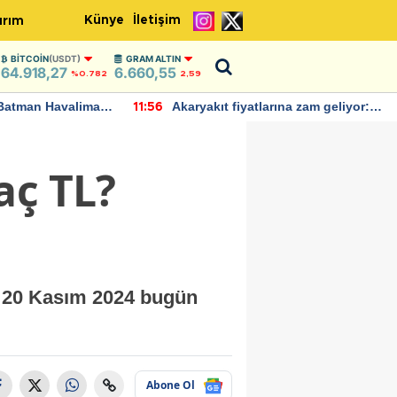
Künye
İletişim
ırım
BITCOIN
(USDT)
GRAM ALTIN
64.918,27
6.660,55
%0.782
2,59
Batman Havalimanı
Akaryakıt fiyatlarına zam geliyor:
11:56
 açıklamalarda
Yeni tarih açıklandı
aç TL?
. 20 Kasım 2024 bugün
Abone Ol