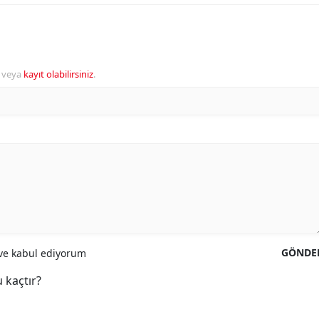
veya
kayıt olabilirsiniz
.
GÖNDE
e kabul ediyorum
 kaçtır?