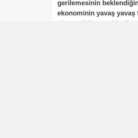
gerilemesinin beklendiğini
ekonominin yavaş yavaş t
ekonomisi, sonraki yıllard
Nur Duman