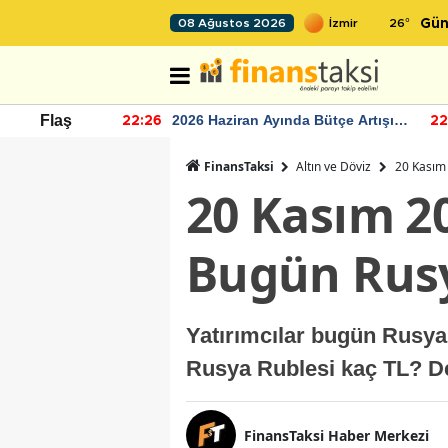
26
°
08 Ağustos 2026
Gün
r seviyesinin
2026 Haziran Ayında Bütçe Artışı
Flaş
22:26
22
Yaşandı
FinansTaksi
Altın ve Döviz
20 Kasım 
20 Kasım 2
Bugün Rusy
Yatırımcılar bugün Rusya
Rusya Rublesi kaç TL? De
FinansTaksi Haber Merkezi