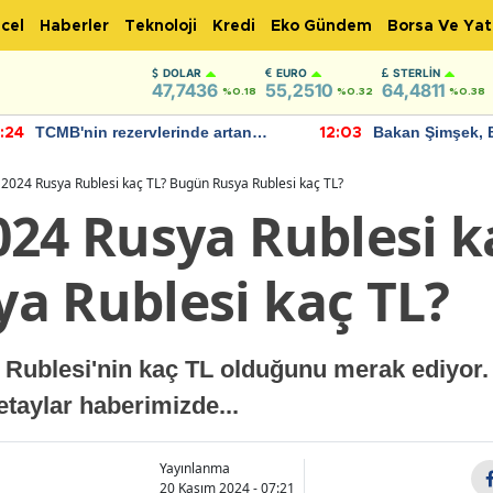
cel
Haberler
Teknoloji
Kredi
Eko Gündem
Borsa Ve Yat
DOLAR
EURO
STERLIN
47,7436
55,2510
64,4811
%0.18
%0.32
%0.38
TCMB'nin rezervlerinde artan
Bakan Şimşek, 
:24
12:03
momentum devam ediyor
için umut verici
bulundu
2024 Rusya Rublesi kaç TL? Bugün Rusya Rublesi kaç TL?
024 Rusya Rublesi k
a Rublesi kaç TL?
 Rublesi'nin kaç TL olduğunu merak ediyor
taylar haberimizde...
Yayınlanma
20 Kasım 2024 - 07:21