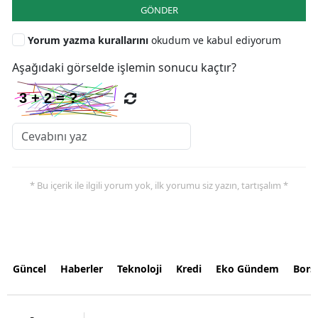
GÖNDER
Yorum yazma kurallarını
okudum ve kabul ediyorum
Aşağıdaki görselde işlemin sonucu kaçtır?
* Bu içerik ile ilgili yorum yok, ilk yorumu siz yazın, tartışalım *
Güncel
Haberler
Teknoloji
Kredi
Eko Gündem
Bors