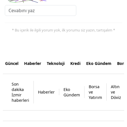
* Bu içerik ile ilgili yorum yok, ilk yorumu siz yazın, tartışalım *
Güncel
Haberler
Teknoloji
Kredi
Eko Gündem
Bors
Son
Borsa
Altın
dakika
Eko
Haberler
ve
ve
İzmir
Gündem
Yatırım
Döviz
haberleri