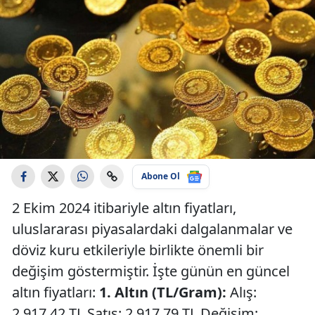
Abone Ol
2 Ekim 2024 itibariyle altın fiyatları,
uluslararası piyasalardaki dalgalanmalar ve
döviz kuru etkileriyle birlikte önemli bir
değişim göstermiştir. İşte günün en güncel
altın fiyatları:
1. Altın (TL/Gram):
Alış:
2.917,42 TL Satış: 2.917,79 TL Değişim: