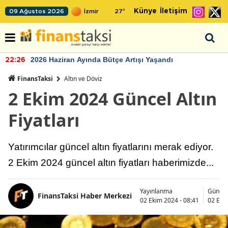
Künye
İletişim
09 Ağustos 2026
27
°
2026 Haziran Ayında Bütçe Artışı Yaşandı
22:26
FinansTaksi
Altın ve Döviz
2 Ekim 2024 Güncel Altın
Fiyatları
Yatırımcılar güncel altın fiyatlarını merak ediyor.
2 Ekim 2024 güncel altın fiyatları haberimizde...
Yayınlanma
Günce
FinansTaksi Haber Merkezi
02 Ekim 2024 - 08:41
02 Eki