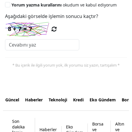
Yorum yazma kurallarını
okudum ve kabul ediyorum
Aşağıdaki görselde işlemin sonucu kaçtır?
* Bu içerik ile ilgili yorum yok, ilk yorumu siz yazın, tartışalım *
Güncel
Haberler
Teknoloji
Kredi
Eko Gündem
Bors
Son
Borsa
Altın
dakika
Eko
Haberler
ve
ve