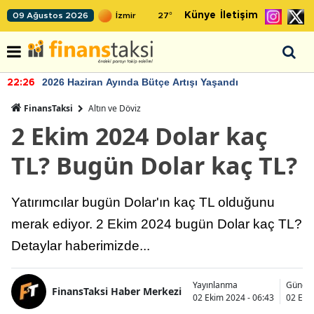
Künye
İletişim
09 Ağustos 2026
27
°
2026 Haziran Ayında Bütçe Artışı Yaşandı
22:26
FinansTaksi
Altın ve Döviz
2 Ekim 2024 Dolar kaç
TL? Bugün Dolar kaç TL?
Yatırımcılar bugün Dolar'ın kaç TL olduğunu
merak ediyor. 2 Ekim 2024 bugün Dolar kaç TL?
Detaylar haberimizde...
Yayınlanma
Günce
FinansTaksi Haber Merkezi
02 Ekim 2024 - 06:43
02 Eki