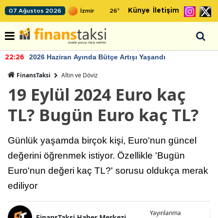
Künye
İletişim
07 Ağustos 2026
26
°
2026 Haziran Ayında Bütçe Artışı Yaşandı
22:26
FinansTaksi
Altın ve Döviz
19 Eylül 2024 Euro kaç
TL? Bugün Euro kaç TL?
Günlük yaşamda birçok kişi, Euro'nun güncel
değerini öğrenmek istiyor. Özellikle 'Bugün
Euro'nun değeri kaç TL?' sorusu oldukça merak
ediliyor
Yayınlanma
FinansTaksi Haber Merkezi