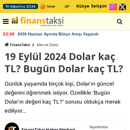
Künye
İletişim
10 Ağustos 2026
25
°
2026 Haziran Ayında Bütçe Artışı Yaşandı
22:26
FinansTaksi
Altın ve Döviz
19 Eylül 2024 Dolar kaç
TL? Bugün Dolar kaç TL?
Günlük yaşamda birçok kişi, Dolar'ın güncel
değerini öğrenmek istiyor. Özellikle 'Bugün
Dolar'ın değeri kaç TL?' sorusu oldukça merak
ediliyor...
Yayınlanma
FinansTaksi Haber Merkezi