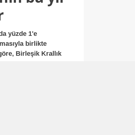
r
nda yüzde 1'e
masıyla birlikte
re, Birleşik Krallık
.
Abone Ol
Finans