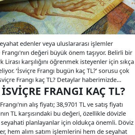
seyahat edenler veya uluslararası işlemler
e Frangı'nın değeri büyük önem taşıyor. Belirli bir
k Lirası karşılığını öğrenmek isteyenler için sıkça
eliyor. ‘İsviçre Frangı bugün kaç TL?’ sorusu çok
 İsviçre Frangı kaç TL? Detaylar haberimizde…
 İSVIÇRE FRANGI KAÇ TL?
rangı'nın alış fiyatı; 38,9701 TL ve satış fiyatı
'nın TL karşısındaki bu değeri, özellikle dövizle
 seyahati planlayanlar için oldukça önemli. Döviz
kler, hem alım satım işlemlerini hem de seyahat