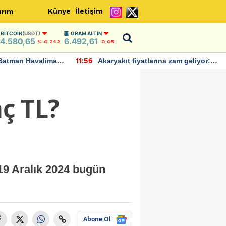
Künye
İletişim
ırım
BITCOIN
(USDT)
GRAM ALTIN
4.580,65
6.492,61
%-0.242
-0,05
Batman Havalimanı
Akaryakıt fiyatlarına zam geliyor:
11:56
 açıklamalarda
Yeni tarih açıklandı
aç TL?
 19 Aralık 2024 bugün
Abone Ol