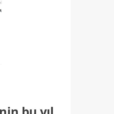
R
nin bu yıl