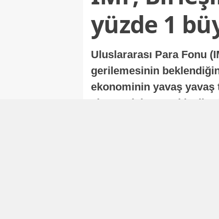
yüzde 1 bü
Uluslararası Para Fonu (I
gerilemesinin beklendiğini
ekonominin yavaş yavaş t
ekonomisi, sonraki yıllard
Nur Duman