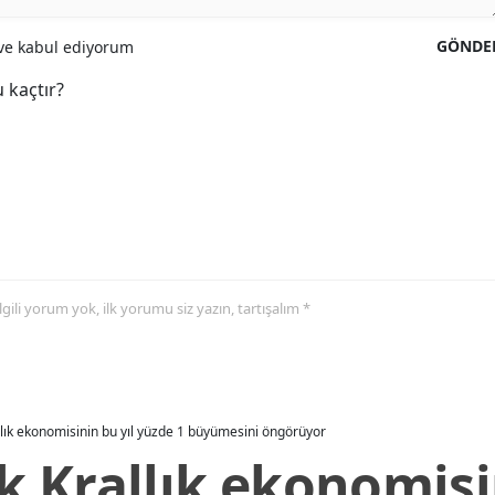
GÖNDE
e kabul ediyorum
 kaçtır?
 ilgili yorum yok, ilk yorumu siz yazın, tartışalım *
allık ekonomisinin bu yıl yüzde 1 büyümesini öngörüyor
ik Krallık ekonomisi