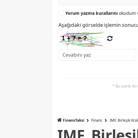
Yorum yazma kurallarını
okudum v
Aşağıdaki görselde işlemin sonucu
* Bu içerik ile
FinansTaksi
Finans
IMF, Birleşik Kr
IMF, Birleş