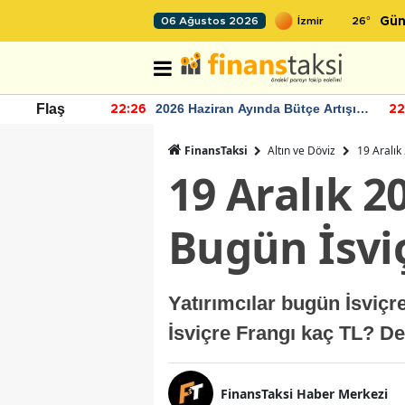
26
°
06 Ağustos 2026
Gün
r seviyesinin
2026 Haziran Ayında Bütçe Artışı
Flaş
22:26
22
Yaşandı
FinansTaksi
Altın ve Döviz
19 Aralık
19 Aralık 2
Bugün İsviç
Yatırımcılar bugün İsviçr
İsviçre Frangı kaç TL? De
FinansTaksi Haber Merkezi