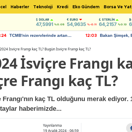
cel
Haberler
Teknoloji
Kredi
Eko Gündem
Borsa Ve Yat
DOLAR
EURO
STERLIN
47,5991
54,9635
64,2157
6
%0.05
%-0.11
%0.13
TCMB'nin rezervlerinde artan
Bakan Şimşek, 
:24
12:03
momentum devam ediyor
için umut verici
bulundu
 2024 İsviçre Frangı kaç TL? Bugün İsviçre Frangı kaç TL?
024 İsviçre Frangı k
re Frangı kaç TL?
e Frangı'nın kaç TL olduğunu merak ediyor.
taylar haberimizde...
Yayınlanma
19 Aralık 2024 - 06:59