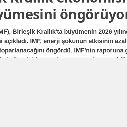
yümesini öngörüyo
MF), Birleşik Krallık'ta büyümenin 2026 yılı
 açıkladı. IMF, enerji şokunun etkisinin azal
oparlanacağını öngördü. IMF'nin raporuna gö
a istikrarlı bir toparlanma süreci yaşayabilir
Yayınlanma
16 Temmuz 2026 - 22:37