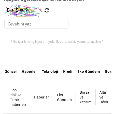
* Bu içerik ile ilgili yorum yok, ilk yorumu siz yazın, tartışalım *
Güncel
Haberler
Teknoloji
Kredi
Eko Gündem
Bors
Son
Borsa
Altın
dakika
Eko
Haberler
ve
ve
İzmir
Gündem
Yatırım
Döviz
haberleri