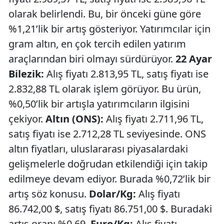
olarak belirlendi. Bu, bir önceki güne göre
%1,21’lik bir artış gösteriyor. Yatırımcılar için
gram altın, en çok tercih edilen yatırım
araçlarından biri olmayı sürdürüyor.
22 Ayar
Bilezik:
Alış fiyatı 2.813,95 TL, satış fiyatı ise
2.832,88 TL olarak işlem görüyor. Bu ürün,
%0,50’lik bir artışla yatırımcıların ilgisini
çekiyor.
Altın (ONS):
Alış fiyatı 2.711,96 TL,
satış fiyatı ise 2.712,28 TL seviyesinde. ONS
altın fiyatları, uluslararası piyasalardaki
gelişmelerle doğrudan etkilendiği için takip
edilmeye devam ediyor. Burada %0,72’lik bir
artış söz konusu.
Dolar/Kg:
Alış fiyatı
86.742,00 $, satış fiyatı 86.751,00 $. Buradaki
artış oranı %0,69.
Euro/Kg:
Alış fiyatı