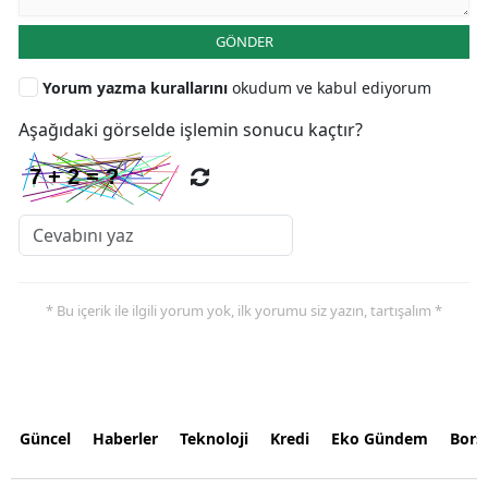
GÖNDER
Yorum yazma kurallarını
okudum ve kabul ediyorum
Aşağıdaki görselde işlemin sonucu kaçtır?
* Bu içerik ile ilgili yorum yok, ilk yorumu siz yazın, tartışalım *
Güncel
Haberler
Teknoloji
Kredi
Eko Gündem
Bors