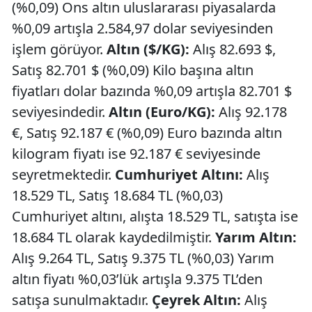
(%0,09) Ons altın uluslararası piyasalarda
%0,09 artışla 2.584,97 dolar seviyesinden
işlem görüyor.
Altın ($/KG):
Alış 82.693 $,
Satış 82.701 $ (%0,09) Kilo başına altın
fiyatları dolar bazında %0,09 artışla 82.701 $
seviyesindedir.
Altın (Euro/KG):
Alış 92.178
€, Satış 92.187 € (%0,09) Euro bazında altın
kilogram fiyatı ise 92.187 € seviyesinde
seyretmektedir.
Cumhuriyet Altını:
Alış
18.529 TL, Satış 18.684 TL (%0,03)
Cumhuriyet altını, alışta 18.529 TL, satışta ise
18.684 TL olarak kaydedilmiştir.
Yarım Altın:
Alış 9.264 TL, Satış 9.375 TL (%0,03) Yarım
altın fiyatı %0,03’lük artışla 9.375 TL’den
satışa sunulmaktadır.
Çeyrek Altın:
Alış