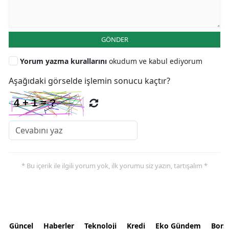
GÖNDER
Yorum yazma kurallarını
okudum ve kabul ediyorum
Aşağıdaki görselde işlemin sonucu kaçtır?
* Bu içerik ile ilgili yorum yok, ilk yorumu siz yazın, tartışalım *
Güncel
Haberler
Teknoloji
Kredi
Eko Gündem
Bors