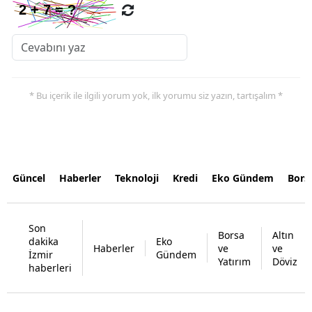
* Bu içerik ile ilgili yorum yok, ilk yorumu siz yazın, tartışalım *
Güncel
Haberler
Teknoloji
Kredi
Eko Gündem
Bors
Son
Borsa
Altın
dakika
Eko
Haberler
ve
ve
İzmir
Gündem
Yatırım
Döviz
haberleri