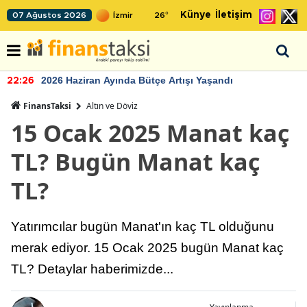
Künye
İletişim
07 Ağustos 2026
26
°
 Yaşandı
TCMB'nin rezervlerinde artan m
22:24
FinansTaksi
Altın ve Döviz
15 Ocak 2025 Manat kaç
TL? Bugün Manat kaç
TL?
Yatırımcılar bugün Manat'ın kaç TL olduğunu
merak ediyor. 15 Ocak 2025 bugün Manat kaç
TL? Detaylar haberimizde...