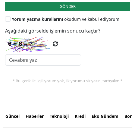
GÖNDER
Yorum yazma kurallarını
okudum ve kabul ediyorum
Aşağıdaki görselde işlemin sonucu kaçtır?
* Bu içerik ile ilgili yorum yok, ilk yorumu siz yazın, tartışalım *
Güncel
Haberler
Teknoloji
Kredi
Eko Gündem
Bors