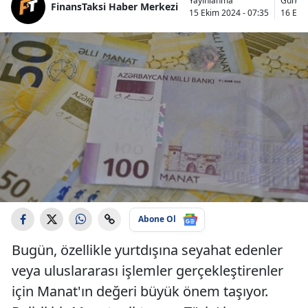
Yayınlanma
Günce
FinansTaksi Haber Merkezi
15 Ekim 2024 - 07:35
16 Eki
Abone Ol
Bugün, özellikle yurtdışına seyahat edenler
veya uluslararası işlemler gerçekleştirenler
için Manat'ın değeri büyük önem taşıyor.