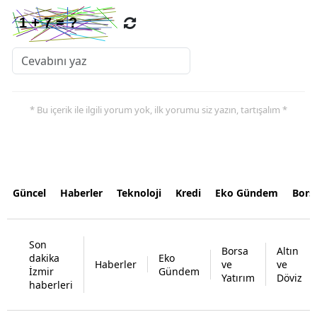
* Bu içerik ile ilgili yorum yok, ilk yorumu siz yazın, tartışalım *
Güncel
Haberler
Teknoloji
Kredi
Eko Gündem
Bors
Son
Borsa
Altın
dakika
Eko
Haberler
ve
ve
İzmir
Gündem
Yatırım
Döviz
haberleri