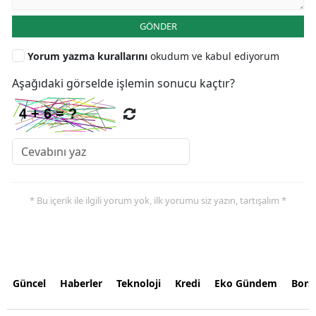
GÖNDER
Yorum yazma kurallarını
okudum ve kabul ediyorum
Aşağıdaki görselde işlemin sonucu kaçtır?
* Bu içerik ile ilgili yorum yok, ilk yorumu siz yazın, tartışalım *
Güncel
Haberler
Teknoloji
Kredi
Eko Gündem
Bors