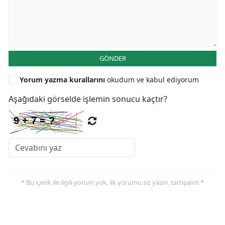
GÖNDER
Yorum yazma kurallarını
okudum ve kabul ediyorum
Aşağıdaki görselde işlemin sonucu kaçtır?
* Bu içerik ile ilgili yorum yok, ilk yorumu siz yazın, tartışalım *