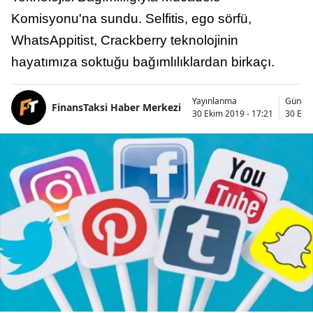
Komisyonu'na sundu. Selfitis, ego sörfü,
WhatsAppitist, Crackberry teknolojinin
hayatımıza soktuğu bağımlılıklardan birkaçı.
Yayınlanma
Günce
FinansTaksi Haber Merkezi
30 Ekim 2019 - 17:21
30 Eki