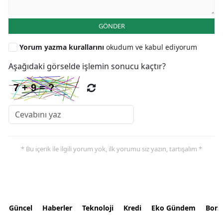
GÖNDER
Yorum yazma kurallarını
okudum ve kabul ediyorum
Aşağıdaki görselde işlemin sonucu kaçtır?
* Bu içerik ile ilgili yorum yok, ilk yorumu siz yazın, tartışalım *
Güncel
Haberler
Teknoloji
Kredi
Eko Gündem
Bors