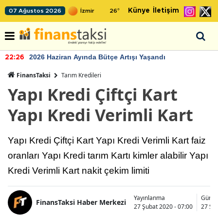
Künye
İletişim
07 Ağustos 2026
26
°
2026 Haziran Ayında Bütçe Artışı Yaşandı
22:26
FinansTaksi
Tarım Kredileri
Yapı Kredi Çiftçi Kart
Yapı Kredi Verimli Kart
Yapı Kredi Çiftçi Kart Yapı Kredi Verimli Kart faiz
oranları Yapı Kredi tarım Kartı kimler alabilir Yapı
Kredi Verimli Kart nakit çekim limiti
Yayınlanma
Günce
FinansTaksi Haber Merkezi
27 Şubat 2020 - 07:00
27 Şub