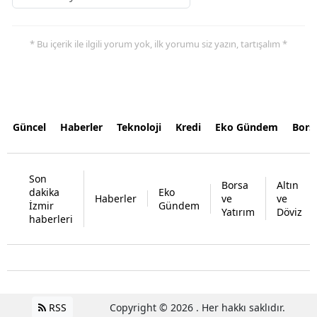
* Bu içerik ile ilgili yorum yok, ilk yorumu siz yazın, tartışalım *
Güncel
Haberler
Teknoloji
Kredi
Eko Gündem
Bors
Son
Borsa
Altın
dakika
Eko
Haberler
ve
ve
İzmir
Gündem
Yatırım
Döviz
haberleri
RSS
Copyright © 2026 . Her hakkı saklıdır.