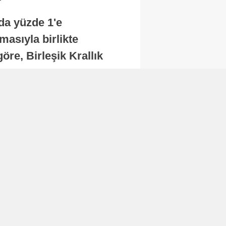
nda yüzde 1'e
masıyla birlikte
re, Birleşik Krallık
.
Abone Ol
Finans
Bitcoin, 65 bin dolar
seviyesinin altına