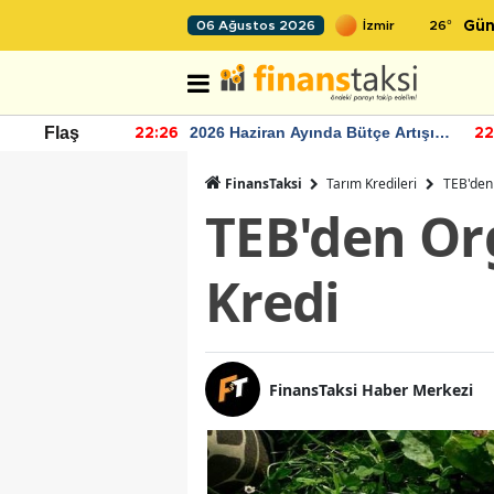
26
°
06 Ağustos 2026
Gün
r seviyesinin
2026 Haziran Ayında Bütçe Artışı
Flaş
22:26
22
Yaşandı
FinansTaksi
Tarım Kredileri
TEB'den
TEB'den Or
Kredi
FinansTaksi Haber Merkezi