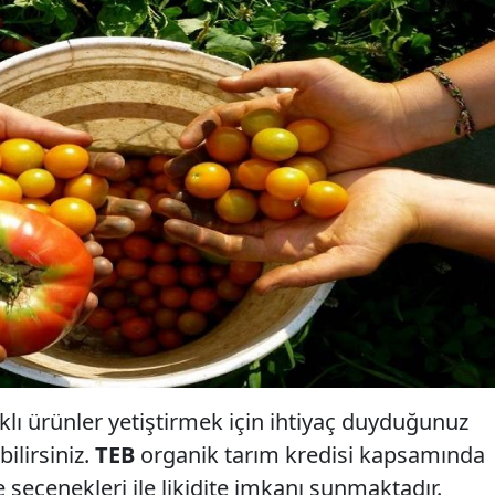
klı ürünler yetiştirmek için ihtiyaç duyduğunuz
ilirsiniz.
TEB
organik tarım kredisi kapsamında
 seçenekleri ile likidite imkanı sunmaktadır.