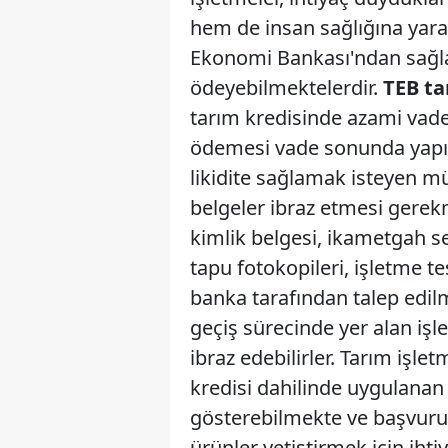
hem de insan sağlığına yara
Ekonomi Bankası'ndan sağla
ödeyebilmektelerdir.
TEB ta
tarım kredisinde azami vadey
ödemesi vade sonunda yapı
likidite sağlamak isteyen m
belgeler ibraz etmesi gerekme
kimlik belgesi, ikametgah se
tapu fotokopileri, işletme te
banka tarafından talep edilm
geçiş sürecinde yer alan iş
ibraz edebilirler. Tarım işl
kredisi dahilinde uygulanan f
gösterebilmekte ve başvuru 
ürünler yetiştirmek için ih