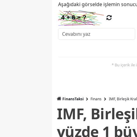
Aşağıdaki görselde işlemin sonucu
* Bu içerik ile
FinansTaksi
Finans
IMF, Birleşik Kr
IMF, Birleş
yüzde 1 bü