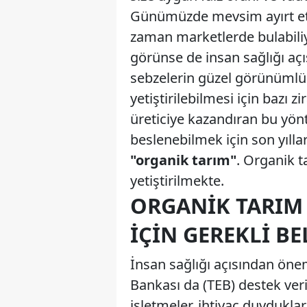
Günümüzde mevsim ayırt et
zaman marketlerde bulabiliy
görünse de insan sağlığı aç
sebzelerin güzel görünümlü
yetiştirilebilmesi için bazı 
üreticiye kazandıran bu yönt
beslenebilmek için son yılla
"organik tarım"
. Organik 
yetiştirilmekte.
ORGANIK TARIM
İÇIN GEREKLI BE
İnsan sağlığı açısından öne
Bankası da (TEB) destek ver
işletmeler, ihtiyaç duydukla