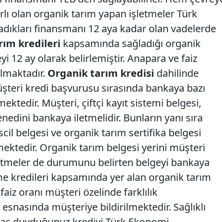
rlı olan organik tarım yapan işletmeler Türk
dıkları finansmanı 12 aya kadar olan vadelerde
rım kredileri
kapsamında sağladığı organik
i 12 ay olarak belirlemiştir. Anapara ve faiz
lmaktadır.
Organik tarım kredisi
dahilinde
üşteri kredi başvurusu sırasında bankaya bazı
ktedir. Müşteri, çiftçi kayıt sistemi belgesi,
nedini bankaya iletmelidir. Bunların yanı sıra
scil belgesi ve organik tarım sertifika belgesi
ektedir. Organik tarım belgesi yerini müşteri
letmeler de durumunu belirten belgeyi bankaya
etme kredileri kapsamında yer alan organik tarım
aiz oranı müşteri özelinde farklılık
esnasında müşteriye bildirilmektedir. Sağlıklı
tiyaç duyduğunuz krediyi Türk Ekonomi