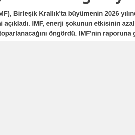
MF), Birleşik Krallık'ta büyümenin 2026 yılı
 açıkladı. IMF, enerji şokunun etkisinin azal
oparlanacağını öngördü. IMF'nin raporuna gö
a istikrarlı bir toparlanma süreci yaşayabilir
Yayınlanma
16 Temmuz 2026 - 22:37