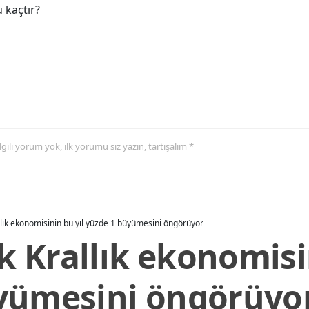
 kaçtır?
 ilgili yorum yok, ilk yorumu siz yazın, tartışalım *
allık ekonomisinin bu yıl yüzde 1 büyümesini öngörüyor
ik Krallık ekonomisi
yümesini öngörüyo