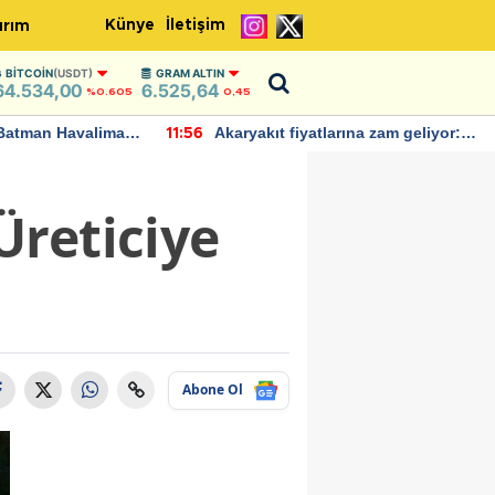
Künye
İletişim
ırım
BITCOIN
(USDT)
GRAM ALTIN
64.534,00
6.525,64
%0.605
0,45
Batman Havalimanı
Akaryakıt fiyatlarına zam geliyor:
11:56
 açıklamalarda
Yeni tarih açıklandı
Üreticiye
Abone Ol