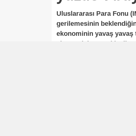
Uluslararası Para Fonu (I
gerilemesinin beklendiğini
ekonominin yavaş yavaş t
ekonomisi, sonraki yıllard
Nur Duman