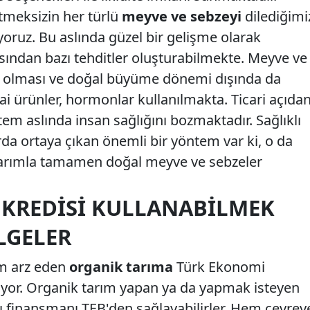
meksizin her türlü
meyve ve sebzeyi
dilediğimi
oruz. Bu aslında güzel bir gelişme olarak
ısından bazı tehditler oluşturabilmekte. Meyve ve
 olması ve doğal büyüme dönemi dışında da
zirai ürünler, hormonlar kullanılmakta. Ticari açıda
em aslında insan sağlığını bozmaktadır. Sağlıklı
rda ortaya çıkan önemli bir yöntem var ki, o da
tarımla tamamen doğal meyve ve sebzeler
 KREDISI KULLANABILMEK
LGELER
m arz eden
organik tarıma
Türk Ekonomi
iyor. Organik tarım yapan ya da yapmak isteyen
rı finansmanı TEB'den sağlayabilirler. Hem çevrey