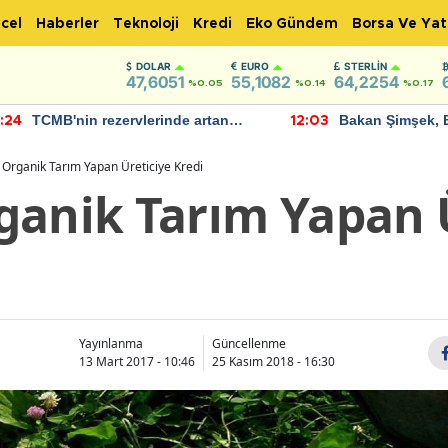
cel
Haberler
Teknoloji
Kredi
Eko Gündem
Borsa Ve Yat
DOLAR
EURO
STERLIN
47,6051
55,1082
64,2254
%0.05
%0.14
%0.17
TCMB'nin rezervlerinde artan
Bakan Şimşek, 
:24
12:03
momentum devam ediyor
için umut verici
bulundu
 Organik Tarım Yapan Üreticiye Kredi
ganik Tarım Yapan 
Yayınlanma
Güncellenme
13 Mart 2017 - 10:46
25 Kasım 2018 - 16:30