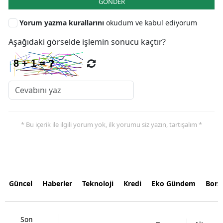
GÖNDER
Yorum yazma kurallarını
okudum ve kabul ediyorum
Aşağıdaki görselde işlemin sonucu kaçtır?
* Bu içerik ile ilgili yorum yok, ilk yorumu siz yazın, tartışalım *
Güncel
Haberler
Teknoloji
Kredi
Eko Gündem
Bors
Son