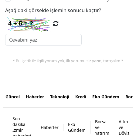
Aşağıdaki görselde işlemin sonucu kaçtır?
* Bu içerik ile ilgili yorum yok, ilk yorumu siz yazın, tartışalım *
Güncel
Haberler
Teknoloji
Kredi
Eko Gündem
Bors
Son
Borsa
Altın
dakika
Eko
Haberler
ve
ve
İzmir
Gündem
Yatırım
Döviz
haberleri