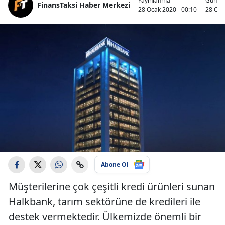
Yayınlanma
Günce
FinansTaksi Haber Merkezi
28 Ocak 2020 - 00:10
28 Oca
Abone Ol
Müşterilerine çok çeşitli kredi ürünleri sunan
Halkbank, tarım sektörüne de kredileri ile
destek vermektedir. Ülkemizde önemli bir