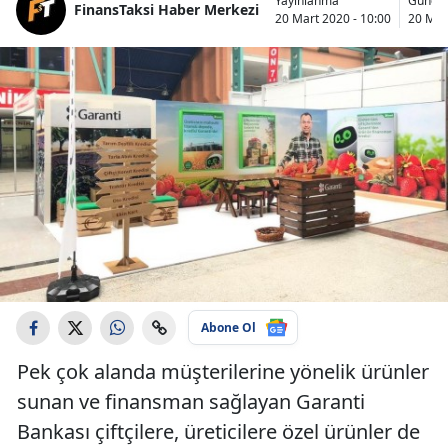
Yayınlanma
Günce
FinansTaksi Haber Merkezi
20 Mart 2020 - 10:00
20 Mar
Abone Ol
Pek çok alanda müşterilerine yönelik ürünler
sunan ve finansman sağlayan Garanti
Bankası çiftçilere, üreticilere özel ürünler de