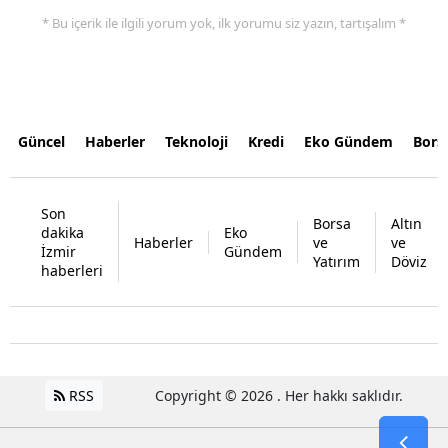
* Bu içerik ile ilgili yorum yok, ilk yorumu siz yazın, tartışalım *
Güncel
Haberler
Teknoloji
Kredi
Eko Gündem
Bors
Son
Borsa
Altın
dakika
Eko
Haberler
ve
ve
İzmir
Gündem
Yatırım
Döviz
haberleri
RSS
Copyright © 2026 . Her hakkı saklıdır.