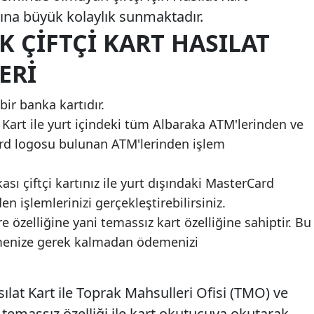
ına büyük kolaylık sunmaktadır.
 ÇIFTÇI KART HASILAT
ERI
bir banka kartıdır.
t Kart ile yurt içindeki tüm Albaraka ATM'lerinden ve
rd logosu bulunan ATM'lerinden işlem
sı çiftçi kartınız ile yurt dışındaki MasterCard
 işlemlerinizi gerçekleştirebilirsiniz.
e özelliğine yani temassız kart özelliğine sahiptir. Bu
irmenize gerek kalmadan ödemenizi
sılat Kart ile Toprak Mahsulleri Ofisi (TMO) ve
temassız özelliği ile kart okutucuya okutarak