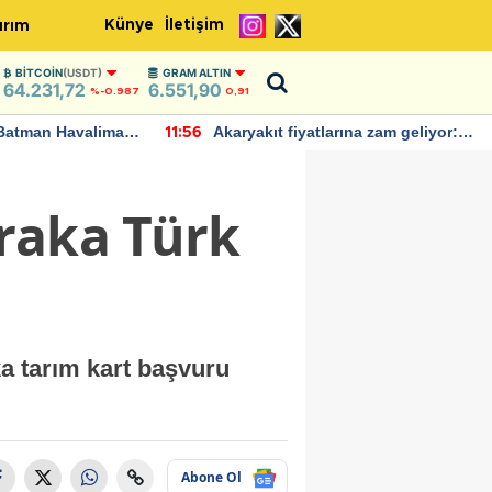
Künye
İletişim
ırım
BITCOIN
(USDT)
GRAM ALTIN
64.231,72
6.551,90
%-0.987
0,91
Batman Havalimanı
Akaryakıt fiyatlarına zam geliyor:
11:56
 açıklamalarda
Yeni tarih açıklandı
raka Türk
a tarım kart başvuru
Abone Ol