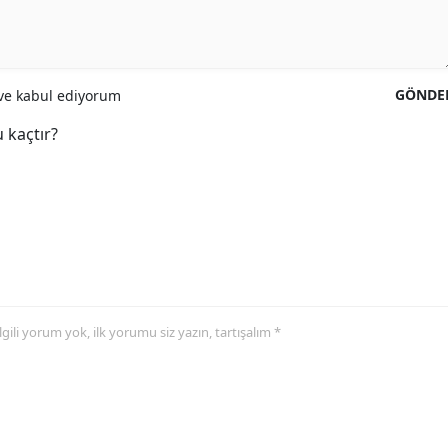
GÖNDE
e kabul ediyorum
 kaçtır?
 ilgili yorum yok, ilk yorumu siz yazın, tartışalım *