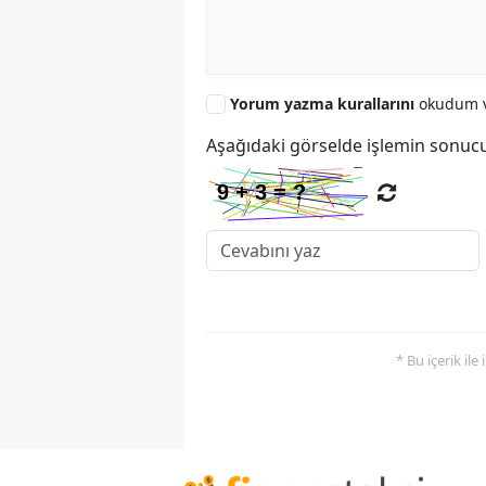
Yorum yazma kurallarını
okudum v
Aşağıdaki görselde işlemin sonucu
* Bu içerik ile