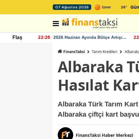
26
°
07 Ağustos 2026
Gün
r seviyesinin
2026 Haziran Ayında Bütçe Artışı
Flaş
22:26
22
Yaşandı
FinansTaksi
Tarım Kredileri
Albaraka
Albaraka T
Hasılat Ka
Albaraka Türk Tarım Kart
Albaraka çiftçi kart başvu
FinansTaksi Haber Merkezi