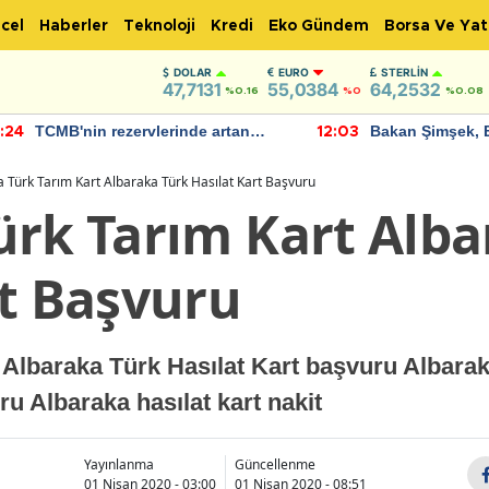
cel
Haberler
Teknoloji
Kredi
Eko Gündem
Borsa Ve Yat
DOLAR
EURO
STERLIN
47,7131
55,0384
64,2532
%0.16
%0
%0.08
TCMB'nin rezervlerinde artan
Bakan Şimşek, 
:24
12:03
momentum devam ediyor
için umut verici
bulundu
 Türk Tarım Kart Albaraka Türk Hasılat Kart Başvuru
ürk Tarım Kart Alba
rt Başvuru
 Albaraka Türk Hasılat Kart başvuru Albarak
ru Albaraka hasılat kart nakit
Yayınlanma
Güncellenme
01 Nisan 2020 - 03:00
01 Nisan 2020 - 08:51