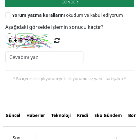
GÖNDER
Yorum yazma kurallarını
okudum ve kabul ediyorum
Aşağıdaki görselde işlemin sonucu kaçtır?
* Bu içerik ile ilgili yorum yok, ilk yorumu siz yazın, tartışalım *
Güncel
Haberler
Teknoloji
Kredi
Eko Gündem
Bors
Son