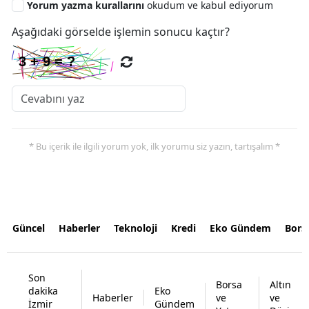
Yorum yazma kurallarını
okudum ve kabul ediyorum
Aşağıdaki görselde işlemin sonucu kaçtır?
* Bu içerik ile ilgili yorum yok, ilk yorumu siz yazın, tartışalım *
Güncel
Haberler
Teknoloji
Kredi
Eko Gündem
Bors
Son
Borsa
Altın
dakika
Eko
Haberler
ve
ve
İzmir
Gündem