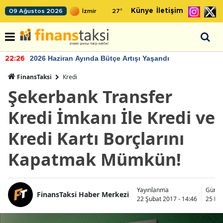
Künye
İletişim
09 Ağustos 2026
27
°
2026 Haziran Ayında Bütçe Artışı Yaşandı
22:26
FinansTaksi
Kredi
Şekerbank Transfer
Kredi İmkanı İle Kredi ve
Kredi Kartı Borçlarını
Kapatmak Mümkün!
Yayınlanma
Günce
FinansTaksi Haber Merkezi
22 Şubat 2017 - 14:46
25 Ka