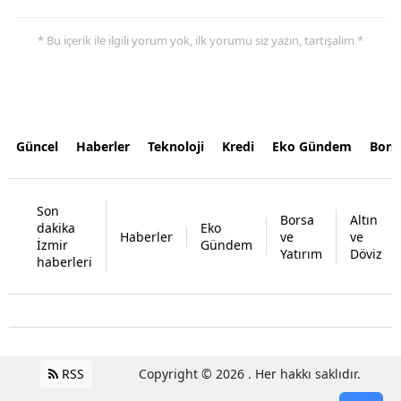
* Bu içerik ile ilgili yorum yok, ilk yorumu siz yazın, tartışalım *
Güncel
Haberler
Teknoloji
Kredi
Eko Gündem
Bors
Son
Borsa
Altın
dakika
Eko
Haberler
ve
ve
İzmir
Gündem
Yatırım
Döviz
haberleri
RSS
Copyright © 2026 . Her hakkı saklıdır.