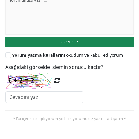
GÖNDER
Yorum yazma kurallarını
okudum ve kabul ediyorum
Aşağıdaki görselde işlemin sonucu kaçtır?
* Bu içerik ile ilgili yorum yok, ilk yorumu siz yazın, tartışalım *