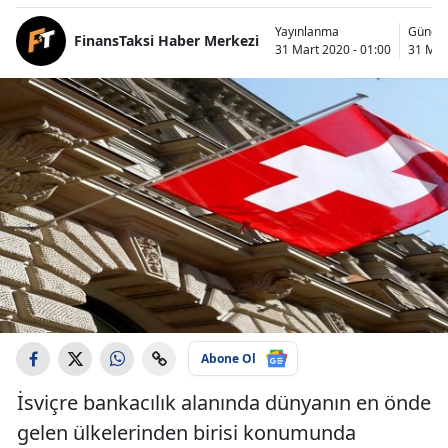
Yayınlanma
Günce
FinansTaksi Haber Merkezi
31 Mart 2020 - 01:00
31 Mar
Abone Ol
İsviçre bankacılık alanında dünyanın en önde
gelen ülkelerinden birisi konumunda