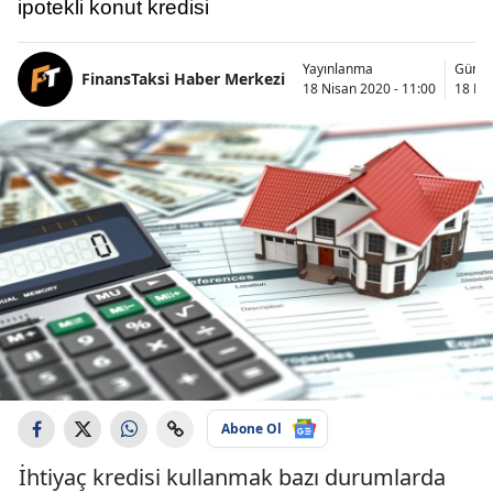
ipotekli konut kredisi
Yayınlanma
Günce
FinansTaksi Haber Merkezi
18 Nisan 2020 - 11:00
18 Nis
Abone Ol
İhtiyaç kredisi kullanmak bazı durumlarda