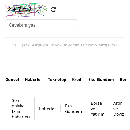
* Bu içerik ile ilgili yorum yok, ilk yorumu siz yazın, tartışalım *
Güncel
Haberler
Teknoloji
Kredi
Eko Gündem
Bors
Son
Borsa
Altın
dakika
Eko
Haberler
ve
ve
İzmir
Gündem
Yatırım
Döviz
haberleri