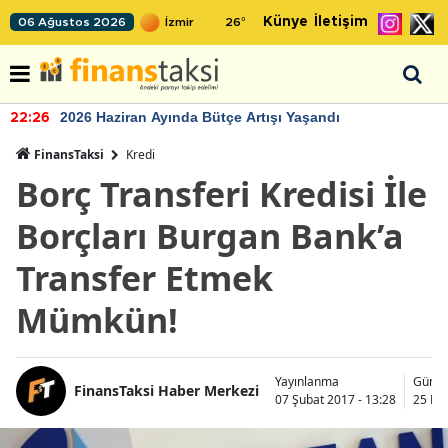
Künye
İletişim
06 Ağustos 2026
26
°
2026 Haziran Ayında Bütçe Artışı Yaşandı
22:26
FinansTaksi
Kredi
Borç Transferi Kredisi İle
Borçları Burgan Bank’a
Transfer Etmek
Mümkün!
Yayınlanma
Günce
FinansTaksi Haber Merkezi
07 Şubat 2017 - 13:28
25 Ka