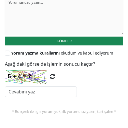
GÖNDER
Yorum yazma kurallarını
okudum ve kabul ediyorum
Aşağıdaki görselde işlemin sonucu kaçtır?
* Bu içerik ile ilgili yorum yok, ilk yorumu siz yazın, tartışalım *