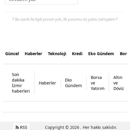
* Bu içerik ile ilgili yorum yok, ilk yorumu siz yazın, tartışalım *
Güncel
Haberler
Teknoloji
Kredi
Eko Gündem
Bors
Son
Borsa
Altın
dakika
Eko
Haberler
ve
ve
İzmir
Gündem
Yatırım
Döviz
haberleri
RSS
Copyright © 2026 . Her hakkı saklıdır.