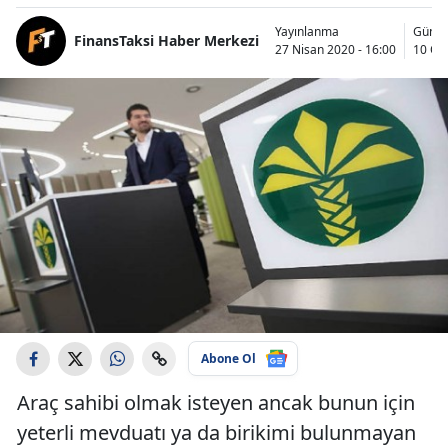
Yayınlanma
Günce
FinansTaksi Haber Merkezi
27 Nisan 2020 - 16:00
10 Oc
Abone Ol
Araç sahibi olmak isteyen ancak bunun için
yeterli mevduatı ya da birikimi bulunmayan