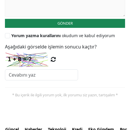
GÖNDER
Yorum yazma kurallarını
okudum ve kabul ediyorum
Aşağıdaki görselde işlemin sonucu kaçtır?
* Bu içerik ile ilgili yorum yok, ilk yorumu siz yazın, tartışalım *
Güncel
Haberler
Teknoloji
Kredi
Eko Gündem
Bors