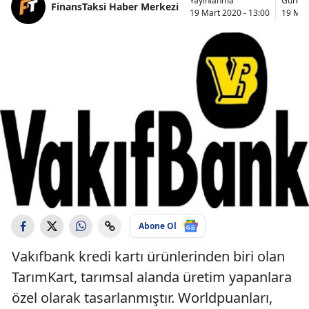
Yayınlanma
Günce
FinansTaksi Haber Merkezi
19 Mart 2020 - 13:00
19 Mar
Abone Ol
Vakıfbank kredi kartı ürünlerinden biri olan
TarımKart, tarımsal alanda üretim yapanlara
özel olarak tasarlanmıştır. Worldpuanları,