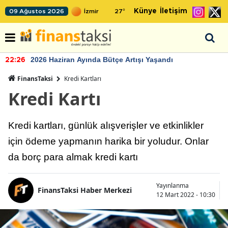
Künye
İletişim
09 Ağustos 2026
27
°
2026 Haziran Ayında Bütçe Artışı Yaşandı
22:26
FinansTaksi
Kredi Kartları
Kredi Kartı
Kredi kartları, günlük alışverişler ve etkinlikler
için ödeme yapmanın harika bir yoludur. Onlar
da borç para almak kredi kartı
Yayınlanma
FinansTaksi Haber Merkezi
12 Mart 2022 - 10:30