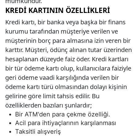
mümkündür.
KREDI KARTININ ÖZELLIKLERI
Kredi kartı, bir banka veya başka bir finans
kurumu tarafından müşteriye verilen ve
müşterinin borç para almasına izin veren bir
karttır. Müşteri, ödünç alınan tutar üzerinden
hesaplanan düzeyde faiz öder. Kredi kartları
bir tür ödeme kartı olup, kullanıcılara faiziyle
geri ödeme vaadi karşılığında verilen bir
ödeme kartı türü olmasından dolayı kişinin
gelirine göre limit tahsis edilir. Bu
özelliklerden bazıları şunlardır;
Bir ATM'den para çekme özelliği.
Acil para ihtiyaçlarının karşılanması
Taksitli alışveriş