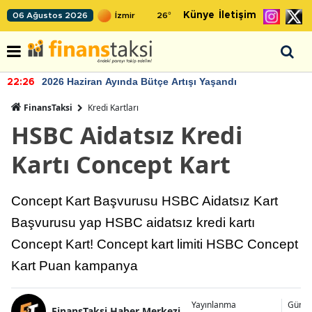
Künye
İletişim
06 Ağustos 2026
26
°
2026 Haziran Ayında Bütçe Artışı Yaşandı
22:26
FinansTaksi
Kredi Kartları
HSBC Aidatsız Kredi
Kartı Concept Kart
Concept Kart Başvurusu HSBC Aidatsız Kart
Başvurusu yap HSBC aidatsız kredi kartı
Concept Kart! Concept kart limiti HSBC Concept
Kart Puan kampanya
Yayınlanma
Günce
FinansTaksi Haber Merkezi