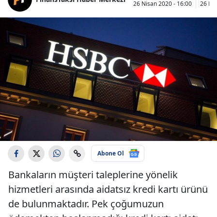
26 Nisan 2020 - 16:00
26 Nis
Abone Ol
Bankaların müşteri taleplerine yönelik
hizmetleri arasında aidatsız kredi kartı ürünü
de bulunmaktadır. Pek çoğumuzun