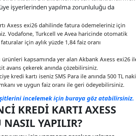
s üye işyerlerinden yapılma zorunluluğu da
tı Axess exi26 dahilinde fatura ödemeleriniz için
niz. Vodafone, Turkcell ve Avea haricinde otomatik
aturalar için aylık yüzde 1,84 faiz oranı
tı ürünleri kapsamında yer alan Akbank Axess exi26 il
akit avans çekerek anında çözebilirsiniz.
ye kredi kartı iseniz SMS Para ile anında 500 TL naki
mkanı ve uygun faiz oranı ile geri ödeyebilirsiniz.
itlerini incelemek için buraya göz atabilirsiniz.
CI KREDI KARTI AXESS
 NASIL YAPILIR?