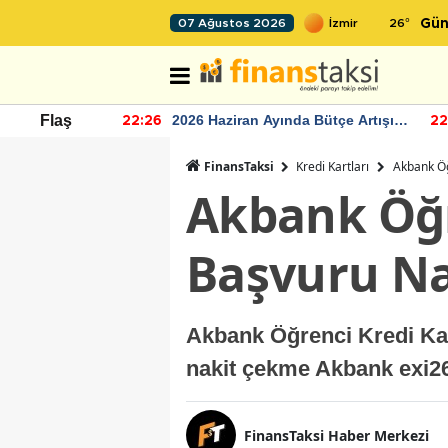
26
°
07 Ağustos 2026
Gün
r seviyesinin
2026 Haziran Ayında Bütçe Artışı
Flaş
22:26
22
Yaşandı
FinansTaksi
Kredi Kartları
Akbank Öğ
Akbank Öğr
Başvuru Nas
Akbank Öğrenci Kredi Kart
nakit çekme Akbank exi26 f
FinansTaksi Haber Merkezi