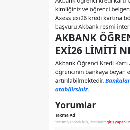
Akbank öğrenci kredi kartı 
kimliğiniz ve öğrenci belge
Axess exi26 kredi kartına böy
başvuru Akbank resmi intern
AKBANK ÖĞREN
EXI26 LIMITI 
Akbank Öğrenci Kredi Kartı 
öğrencinin bankaya beyan ede
artırılabilmektedir.
Bankaları
atabilirsiniz.
Yorumlar
Takma Ad
Yorum yapmak için, isterseniz
giriş yapabilir