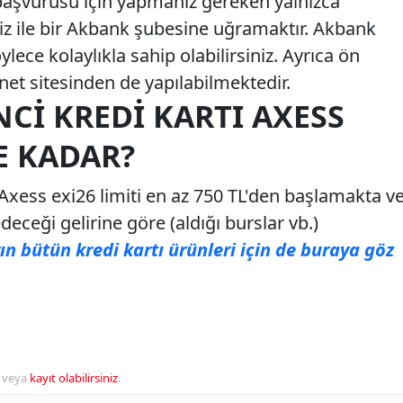
başvurusu için yapmanız gereken yalnızca
niz ile bir Akbank şubesine uğramaktır. Akbank
lece kolaylıkla sahip olabilirsiniz. Ayrıca ön
et sitesinden de yapılabilmektedir.
CI KREDI KARTI AXESS
NE KADAR?
Axess exi26 limiti en az 750 TL'den başlamakta v
ceği gelirine göre (aldığı burslar vb.)
n bütün kredi kartı ürünleri için de buraya göz
veya
kayıt olabilirsiniz
.