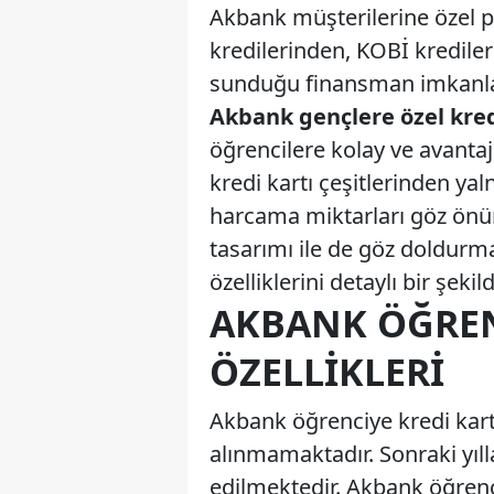
Akbank müşterilerine özel pe
kredilerinden, KOBİ krediler
sunduğu finansman imkanları
Akbank gençlere özel kred
öğrencilere kolay ve avantajl
kredi kartı çeşitlerinden yal
harcama miktarları göz önün
tasarımı ile de göz doldurm
özelliklerini detaylı bir şek
AKBANK ÖĞREN
ÖZELLIKLERI
Akbank öğrenciye kredi kartı 
alınmamaktadır. Sonraki yıllar
edilmektedir. Akbank öğrenci k