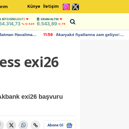
Künye
İletişim
ırım
BITCOIN
(USDT)
GRAM ALTIN
64.314,73
6.543,89
%-0.424
0,79
Batman Havalimanı
Akaryakıt fiyatlarına zam geliyor:
11:56
 açıklamalarda
Yeni tarih açıklandı
ess exi26
i Akbank exi26 başvuru
Abone Ol