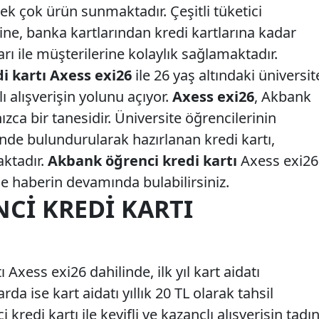
k çok ürün sunmaktadır. Çeşitli tüketici
ine, banka kartlarından kredi kartlarına kadar
 ile müşterilerine kolaylık sağlamaktadır.
i kartı Axess exi26
ile 26 yaş altındaki üniversit
ı alışverişin yolunu açıyor.
Axess exi26
, Akbank
nızca bir tanesidir. Üniversite öğrencilerinin
de bulundurularak hazırlanan kredi kartı,
aktadır.
Akbank öğrenci kredi kartı
Axess exi26
ilde haberin devamında bulabilirsiniz.
CI KREDI KARTI
Axess exi26 dahilinde, ilk yıl kart aidatı
da ise kart aidatı yıllık 20 TL olarak tahsil
redi kartı ile keyifli ve kazançlı alışverişin tadın