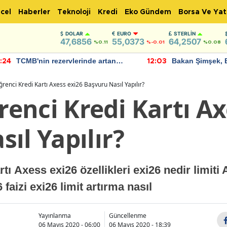
cel
Haberler
Teknoloji
Kredi
Eko Gündem
Borsa Ve Yat
DOLAR
EURO
STERLIN
47,6856
55,0373
64,2507
%0.11
%-0.01
%0.08
TCMB'nin rezervlerinde artan
Bakan Şimşek, 
:24
12:03
momentum devam ediyor
için umut verici
bulundu
renci Kredi Kartı Axess exi26 Başvuru Nasıl Yapılır?
enci Kredi Kartı Ax
ıl Yapılır?
ı Axess exi26 özellikleri exi26 nedir limit
aizi exi26 limit artırma nasıl
Yayınlanma
Güncellenme
06 Mayıs 2020 - 06:00
06 Mayıs 2020 - 18:39