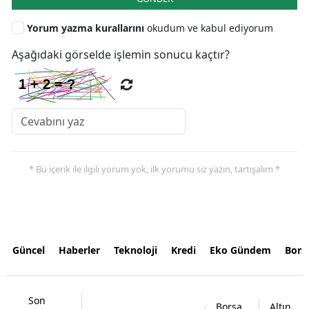
Yorum yazma kurallarını
okudum ve kabul ediyorum
Aşağıdaki görselde işlemin sonucu kaçtır?
* Bu içerik ile ilgili yorum yok, ilk yorumu siz yazın, tartışalım *
Güncel
Haberler
Teknoloji
Kredi
Eko Gündem
Bors
Son
Borsa
Altın