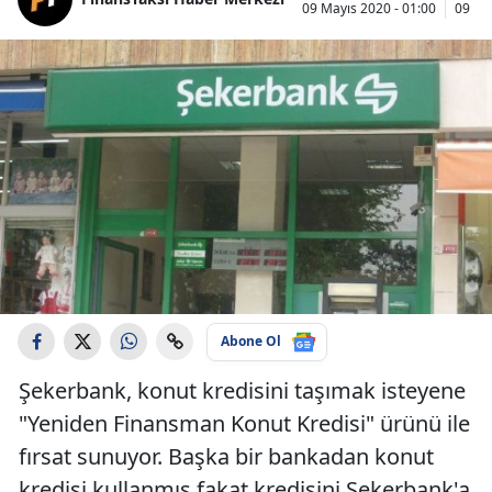
09 Mayıs 2020 - 01:00
09 Ma
Abone Ol
Şekerbank, konut kredisini taşımak isteyene
"Yeniden Finansman Konut Kredisi" ürünü ile
fırsat sunuyor. Başka bir bankadan konut
kredisi kullanmış fakat kredisini Şekerbank'a