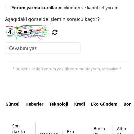
Yorum yazma kurallarını
okudum ve kabul ediyorum
Aşağıdaki görselde işlemin sonucu kaçtır?
* Bu içerik ile ilgili yorum yok, ilk yorumu siz yazın, tartışalım *
Güncel
Haberler
Teknoloji
Kredi
Eko Gündem
Bors
Son
Borsa
Altın
dakika
Eko