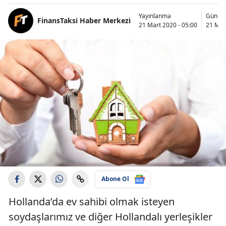
Yayınlanma
Günce
FinansTaksi Haber Merkezi
21 Mart 2020 - 05:00
21 Mar
Abone Ol
Hollanda’da ev sahibi olmak isteyen
soydaşlarımız ve diğer Hollandalı yerleşikler