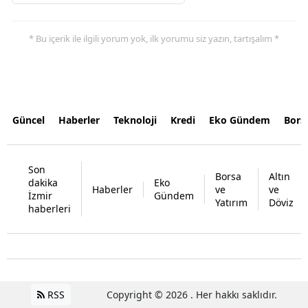
* Bu içerik ile ilgili yorum yok, ilk yorumu siz yazın, tartışalım *
Güncel
Haberler
Teknoloji
Kredi
Eko Gündem
Bors
Son
Borsa
Altın
dakika
Eko
Haberler
ve
ve
İzmir
Gündem
Yatırım
Döviz
haberleri
RSS
Copyright © 2026 . Her hakkı saklıdır.