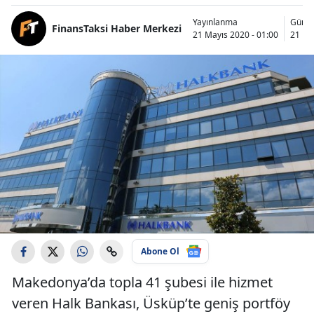
Yayınlanma
Günce
FinansTaksi Haber Merkezi
21 Mayıs 2020 - 01:00
21 Ma
Abone Ol
Makedonya’da topla 41 şubesi ile hizmet
veren Halk Bankası, Üsküp’te geniş portföy