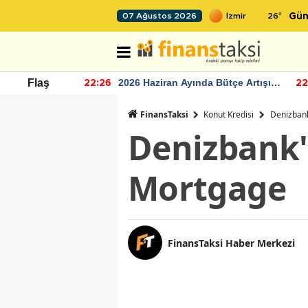
26
°
07 Ağustos 2026
Gün
r seviyesinin
2026 Haziran Ayında Bütçe Artışı
Flaş
22:26
22
Yaşandı
FinansTaksi
Konut Kredisi
Denizbank
Denizbank'
Mortgage
FinansTaksi Haber Merkezi