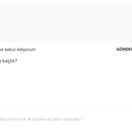
GÖNDE
e kabul ediyorum
 kaçtır?
 ilgili yorum yok, ilk yorumu siz yazın, tartışalım *