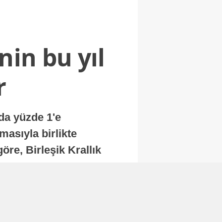
nin bu yıl
r
nda yüzde 1'e
masıyla birlikte
re, Birleşik Krallık
.
Abone Ol