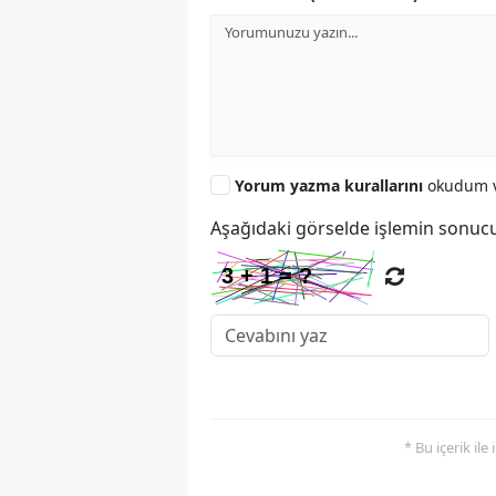
Yorum yazma kurallarını
okudum v
Aşağıdaki görselde işlemin sonucu
* Bu içerik ile