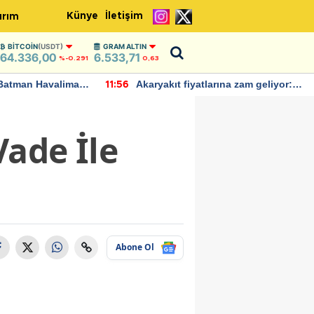
Künye
İletişim
ırım
BITCOIN
(USDT)
GRAM ALTIN
64.336,00
6.533,71
%-0.291
0,63
Batman Havalimanı
Akaryakıt fiyatlarına zam geliyor:
11:56
 açıklamalarda
Yeni tarih açıklandı
ade İle
Abone Ol