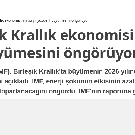
allık ekonomisinin bu yıl yüzde 1 büyümesini öngörüyor
ik Krallık ekonomisi
yümesini öngörüyo
MF), Birleşik Krallık'ta büyümenin 2026 yılı
 açıkladı. IMF, enerji şokunun etkisinin azal
oparlanacağını öngördü. IMF'nin raporuna gö
a istikrarlı bir toparlanma süreci yaşayabilir
Yayınlanma
16 Temmuz 2026 - 22:37