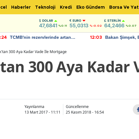
cel
Haberler
Teknoloji
Kredi
Eko Gündem
Borsa Ve Yat
DOLAR
EURO
STERLIN
47,6841
55,0313
64,2466
%0.11
%-0.02
%0.07
TCMB'nin rezervlerinde artan
Bakan Şimşek, 
:24
12:03
momentum devam ediyor
için umut verici
bulundu
'tan 300 Aya Kadar Vade İle Mortgage
tan 300 Aya Kadar V
Yayınlanma
Güncellenme
13 Mart 2017 - 11:11
25 Kasım 2018 - 16:54