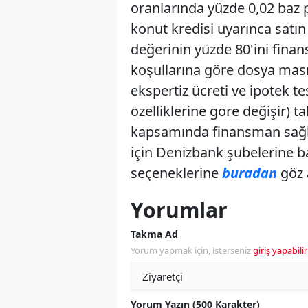
oranlarında yüzde 0,02 baz
konut kredisi uyarınca satı
değerinin yüzde 80'ini fina
koşullarına göre dosya masra
ekspertiz ücreti ve ipotek t
özelliklerine göre değişir) t
kapsamında finansman sağla
için Denizbank şubelerine b
seçeneklerine
buradan
göz 
Yorumlar
Takma Ad
Yorum yapmak için, isterseniz
giriş yapabilir
Yorum Yazın (500 Karakter)