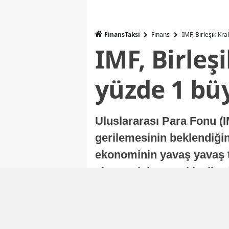
FinansTaksi
Finans
IMF, Birleşik Kr
IMF, Birleş
yüzde 1 bü
Uluslararası Para Fonu (I
gerilemesinin beklendiğini
ekonominin yavaş yavaş t
ekonomisi, sonraki yıllard
Nur Duman