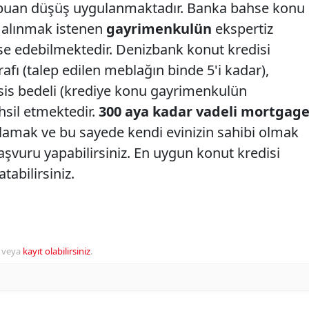
 puan düşüş uygulanmaktadır. Banka bahse konu
n alınmak istenen
gayrimenkulün
ekspertiz
nse edebilmektedir. Denizbank konut kredisi
fı (talep edilen meblağın binde 5'i kadar),
esis bedeli (krediye konu gayrimenkulün
ahsil etmektedir.
300 aya kadar vadeli mortgag
mak ve bu sayede kendi evinizin sahibi olmak
aşvuru yapabilirsiniz. En uygun konut kredisi
atabilirsiniz.
veya
kayıt olabilirsiniz
.